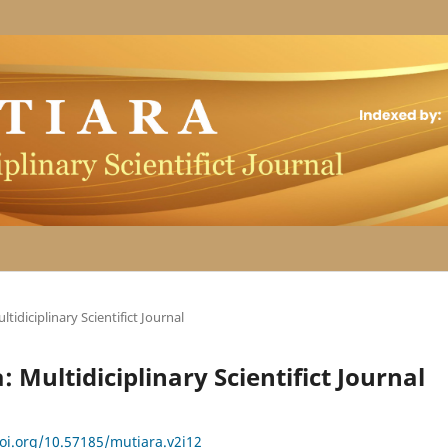
ltidiciplinary Scientifict Journal
: Multidiciplinary Scientifict Journal
doi.org/10.57185/mutiara.v2i12