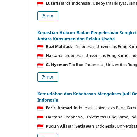
Luthfi Hardi
Indonesia
, UIN Syarif Hidayatullah 
PDF
Kepastian Hukum Badan Penyelesaian Sengket
Antara Konsumen dan Pelaku Usaha
Razi Mahfudzi
Indonesia
, Universitas Bung Kar
Hartana
Indonesia
, Universitas Bung Karno, In
G. Nyoman Tio Rae
Indonesia
, Universitas Bun
PDF
Kemudahan dan Kebebasan Mengakses Judi Onlin
Indonesia
Farizi Ahmad
Indonesia
, Universitas Bung Karn
Hartana
Indonesia
, Universitas Bung Karno, In
Puguh Aji Hari Setiawan
Indonesia
, Universit