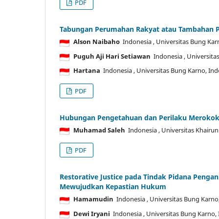
PDF
Tabungan Perumahan Rakyat atau Tambahan P
Alson Naibaho
Indonesia
, Universitas Bung Kar
Puguh Aji Hari Setiawan
Indonesia
, Universit
Hartana
Indonesia
, Universitas Bung Karno, In
PDF
Hubungan Pengetahuan dan Perilaku Merokok p
Muhamad Saleh
Indonesia
, Universitas Khairu
PDF
Restorative Justice pada Tindak Pidana Peng
Mewujudkan Kepastian Hukum
Hamamudin
Indonesia
, Universitas Bung Karno
Dewi Iryani
Indonesia
, Universitas Bung Karno,