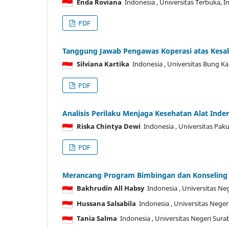
Enda Roviana
Indonesia
, Universitas Terbuka, 
PDF
Tanggung Jawab Pengawas Koperasi atas Kesa
Silviana Kartika
Indonesia
, Universitas Bung K
PDF
Analisis Perilaku Menjaga Kesehatan Alat Inde
Riska Chintya Dewi
Indonesia
, Universitas Pak
PDF
Merancang Program Bimbingan dan Konseling
Bakhrudin All Habsy
Indonesia
, Universitas Ne
Hussana Salsabila
Indonesia
, Universitas Neger
Tania Salma
Indonesia
, Universitas Negeri Sura