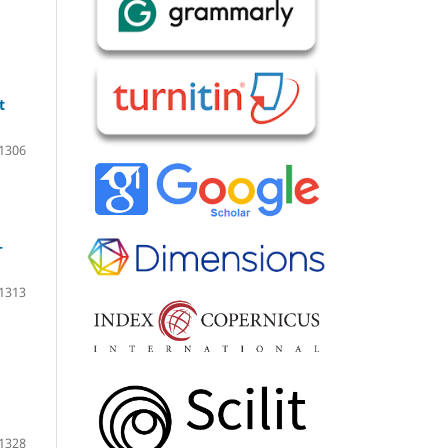
t
1306
-
1313
1328