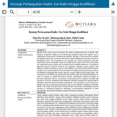
Konsep Periwayatan Hadis: Era Nabi Hingga Kodifikasi