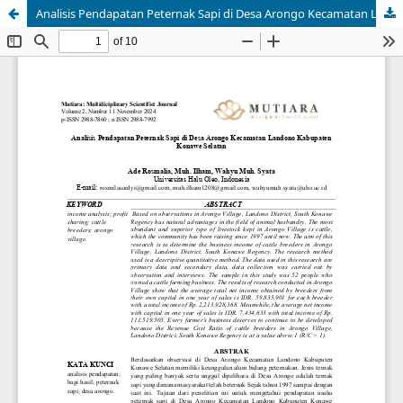
Analisis Pendapatan Peternak Sapi di Desa Arongo Kecamatan Landono Kabupaten Konawe Selatan